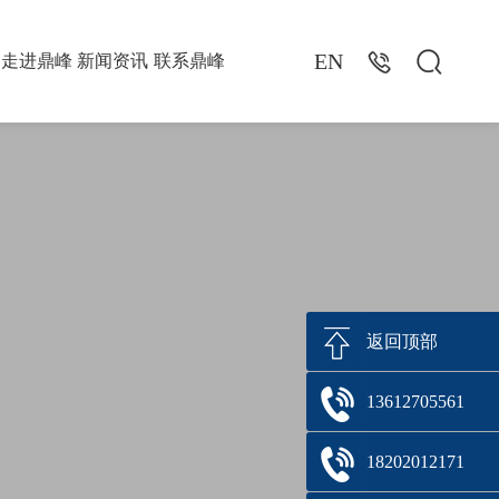


EN
走进鼎峰
新闻资讯
联系鼎峰
返回顶部
13612705561
18202012171