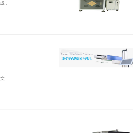
而成，
出文