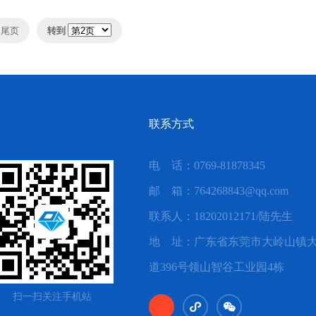
尾页
转到
联系方式
电 话：0769-81878345
邮 箱：764268843@qq.com
联系人：18202012171/陆先生
地 址：广东省东莞市大岭山镇
道396号领山智谷工业园4栋
扫一扫关注手机站