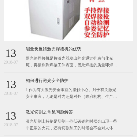
能量负反馈激光焊接机的优势
13
硬光路焊接机是将激光器发出的光通过扩束匀化光
2018-07
斑，再聚焦到焊接工件表面，因此焊接的质量即焊点
的质量直接取决于激光器的模式好坏。硬光路焊接机
如果想得到好的焊接效果，需要对激光器进行充分的
如何进行激光安全防护
13
设计，取得更好的激光模式并获得好的效率。 硬光路
1.作为有关激光安全事宜的接触中心。对于有关激光
激光焊接机擅长点焊和对光束质量要求不严格的缝焊
2018-07
安全事宜，无论是对内还是对外（政府机构、生产单
工
位或个人），激光安全员都应是接触中心，他应对激
光危害的控制和评价提供建议和协助。激光安全员应
激光切割之常见问题解答
13
负责制定和执行激光安全方案，给予必要的协助。 2.
激光切割上特别是切割一些低碳钢的时候会出现一些
负责安全管理。激光安全委员应研究和执行安全
2018-07
非正常的火花，还有切割加工的时候会不会对人体有
危害，今天小编就来给大家解答一下。 首先，低碳切