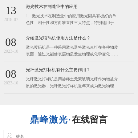
割上出现异常的火花会影响切割零件表面的光洁度还
激光技术在制造业中的应用
13
有加工的质量。这种情况下进行加工切割，一般都是
1、激光技术在制造业中的应用激光因具有极好的单
会考虑是不是激光切割上出现了问题，一般情况下可
2018-07
色性、相干性和方向准直性三大特点，特别适用于材
料加工。激光加工是激光应用最有发展前途的领域，
现在已开发出20多种激光加工技术。激光的空间控制
介绍激光喷码机使用方法是什么？
08
性和时间控制性很好，对加工对象的材质、形状、尺
激光喷码机是一种采用激光器将激光束打在各种物质
寸和加工环境的自由度都很大，特别适用于自动化加
2023-10
表面，通过光能使表层物质发生物理或化学变化，进
工。激光
而雕出图案、商标和文字等长久性标识的设备。​它与
小字符喷码机相比，无须清洗水槽和经常更换部件，
光纤激光打标机有什么主要作用？
08
更环保，还能大大节省运行费用，激光喷码标识效果
光纤激光打标机是用掺稀土元素玻璃光纤作为增益介
更准确，标记更难以被盗用。激光喷码机的使用方法
2023-10
质的激光器，光纤激光打标机近年来成为激光物理研
如下：打开喷码机，系统
究的一个热门，它被一致认为是有可能全面替代固体
激光器的新一代产品。​光纤激光打标机是利用激光束
在各种不同的物质表面打上长久的标记，打标的效应
是通过表层物质的蒸发露出深层物质，或者是通过光
在线留言
能导致表层物质的化学物