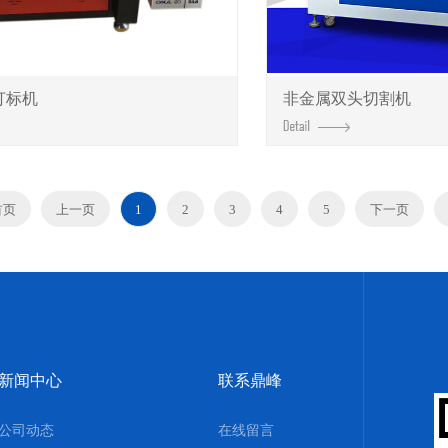
打标机
非金属双头切割机
首页
上一页
1
2
3
4
5
下一页
新闻中心
联系鼎峰
公司动态
在线留言