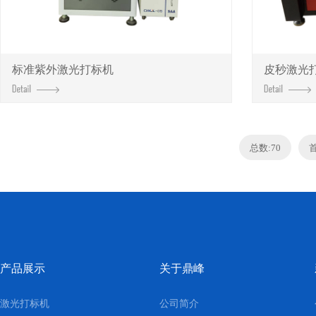
标准紫外激光打标机
皮秒激光
总数:70
产品展示
关于鼎峰
激光打标机
公司简介