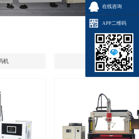
在线咨询
APP二维码
码机
激光切割机