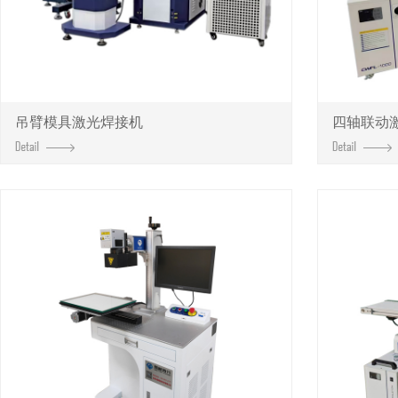
吊臂模具激光焊接机
四轴联动