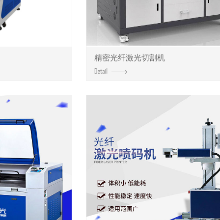
精密光纤激光切割机