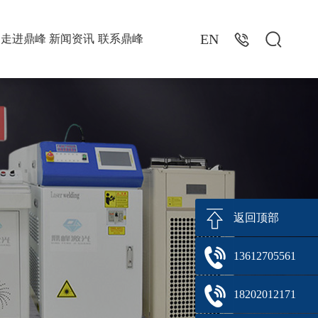


EN
走进鼎峰
新闻资讯
联系鼎峰
返回顶部
13612705561
18202012171