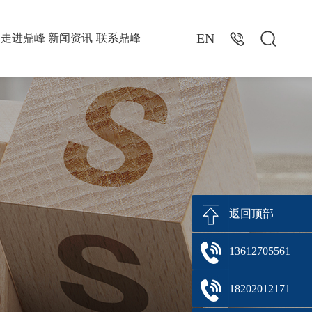


EN
走进鼎峰
新闻资讯
联系鼎峰
返回顶部
13612705561
18202012171