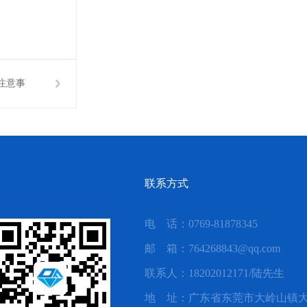
注意事
项？
联系方式
电 话：0769-81878345
邮 箱：764268843@qq.com
联系人：18202012171/陆先生
地 址：广东省东莞市大岭山镇