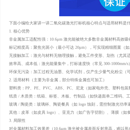
下面小编给大家讲一讲二氧化碳激光打标机核心特点与适用材料是
1. 核心优势
非金属加工适配性强：10.6μm 激光能被绝大多数非金属材料高效
标记精度高：聚焦光斑小（最小可达 20μm），可实现精细图案（如二维
无接触加工：激光与材料无物理接触，避免工件变形、划伤（尤其
效率高、成本低：激光能量集中，打标速度快（常见 300-1000m
环保无污染：加工过程无油墨、化学试剂，仅产生少量气化粉尘（
2. 适用材料（主要为非金属，部分特殊金属也可加工）
塑料类：PP、PE、PVC、ABS、PC、尼龙（如家电外壳、塑料包
纸质 / 木质类：纸箱、标签、木板、竹制品（如快递面单二维码、
玻璃 / 陶瓷类：玻璃杯、陶瓷餐具（如 logo 蚀刻，需控制激光功
其他：皮革（如皮具 logo）、亚克力（如广告字切割）、薄膜（如
3. 局限性
对金属材料加工效果差（10.6μm 激光被金属表面反射率高，难