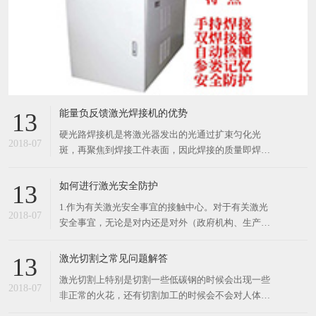
能量负反馈激光焊接机的优势
13
硬光路焊接机是将激光器发出的光通过扩束匀化光
2018-07
斑，再聚焦到焊接工件表面，因此焊接的质量即焊点
的质量直接取决于激光器的模式好坏。硬光路焊接机
如果想得到好的焊接效果，需要对激光器进行充分的
如何进行激光安全防护
13
设计，取得更好的激光模式并获得好的效率。 硬光路
1.作为有关激光安全事宜的接触中心。对于有关激光
激光焊接机擅长点焊和对光束质量要求不严格的缝焊
2018-07
安全事宜，无论是对内还是对外（政府机构、生产单
工
位或个人），激光安全员都应是接触中心，他应对激
光危害的控制和评价提供建议和协助。激光安全员应
激光切割之常见问题解答
13
负责制定和执行激光安全方案，给予必要的协助。 2.
激光切割上特别是切割一些低碳钢的时候会出现一些
负责安全管理。激光安全委员应研究和执行安全
2018-07
非正常的火花，还有切割加工的时候会不会对人体有
危害，今天小编就来给大家解答一下。 首先，低碳切