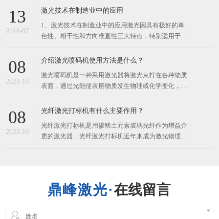
割上出现异常的火花会影响切割零件表面的光洁度还
激光技术在制造业中的应用
13
有加工的质量。这种情况下进行加工切割，一般都是
1、激光技术在制造业中的应用激光因具有极好的单
会考虑是不是激光切割上出现了问题，一般情况下可
2018-07
色性、相干性和方向准直性三大特点，特别适用于材
料加工。激光加工是激光应用最有发展前途的领域，
现在已开发出20多种激光加工技术。激光的空间控制
介绍激光喷码机使用方法是什么？
08
性和时间控制性很好，对加工对象的材质、形状、尺
激光喷码机是一种采用激光器将激光束打在各种物质
寸和加工环境的自由度都很大，特别适用于自动化加
2023-10
表面，通过光能使表层物质发生物理或化学变化，进
工。激光
而雕出图案、商标和文字等长久性标识的设备。​它与
小字符喷码机相比，无须清洗水槽和经常更换部件，
光纤激光打标机有什么主要作用？
08
更环保，还能大大节省运行费用，激光喷码标识效果
光纤激光打标机是用掺稀土元素玻璃光纤作为增益介
更准确，标记更难以被盗用。激光喷码机的使用方法
2023-10
质的激光器，光纤激光打标机近年来成为激光物理研
如下：打开喷码机，系统
究的一个热门，它被一致认为是有可能全面替代固体
激光器的新一代产品。​光纤激光打标机是利用激光束
在各种不同的物质表面打上长久的标记，打标的效应
是通过表层物质的蒸发露出深层物质，或者是通过光
在线留言
能导致表层物质的化学物