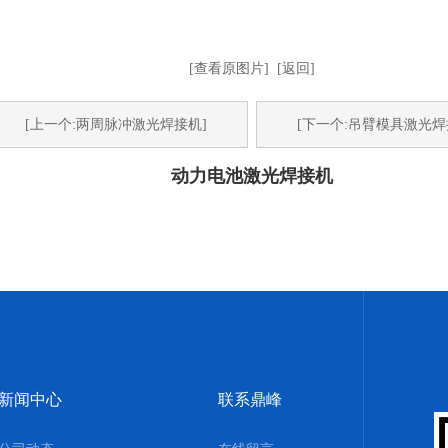
[查看原图片]
[返回]
[上一个:两周脉冲激光焊接机]
[下一个:吊臂模具激光焊
动力电池激光焊接机
新闻中心
联系鼎峰