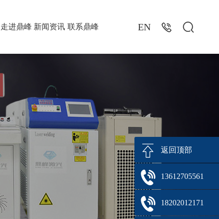


EN
走进鼎峰
新闻资讯
联系鼎峰
返回顶部
13612705561
18202012171