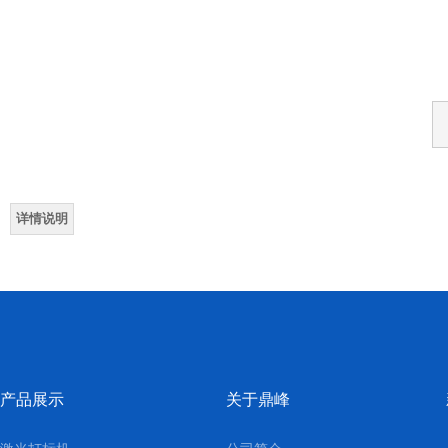
详情说明
产品展示
关于鼎峰